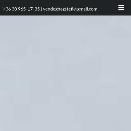
Skip
+36 30 965-17-35 | vendeghazstefi@gmail.com
to
content