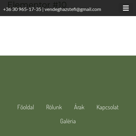
Elementor #10
Skip
+36 30 965-17-35 | vendeghazstefi@gmail.com
to
content
Főoldal
Rólunk
Árak
Kapcsolat
Galéria